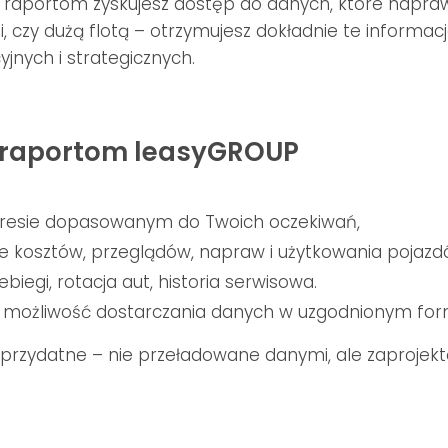
 raportom zyskujesz dostęp do danych, które napraw
, czy dużą flotą – otrzymujesz dokładnie te informac
jnych i strategicznych.
i raportom leasyGROUP
akresie dopasowanym do Twoich oczekiwań,
e kosztów, przeglądów, napraw i użytkowania pojazd
biegi, rotacja aut, historia serwisowa.
– możliwość dostarczania danych w uzgodnionym for
przydatne – nie przeładowane danymi, ale zaprojek