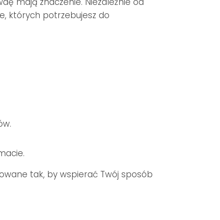
dę mają znaczenie. Niezależnie od
je, których potrzebujesz do
ów.
macie.
towane tak, by wspierać Twój sposób