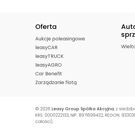
Oferta
Aut
spr
Aukcje poleasingowe
Wielt
leasyCAR
leasyTRUCK
leasyAGRO
Car Benefit
Zarządzanie flotą
© 2026
Leasy Group Spółka Akcyjna
, z siedz
KRS: 0000222133, NIP: 8971699432, REGON: 93303
całości).