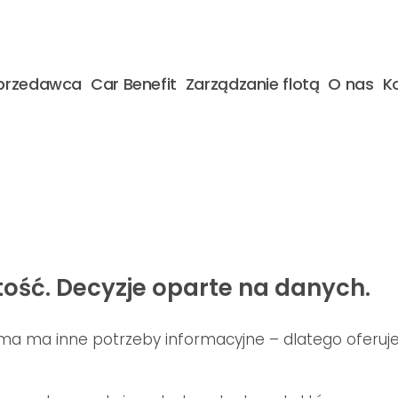
przedawca
Car Benefit
Zarządzanie flotą
O nas
K
stość. Decyzje oparte na danych.
rma ma inne potrzeby informacyjne – dlatego oferu