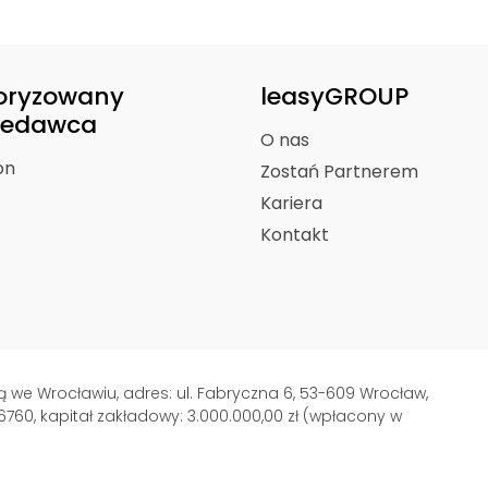
oryzowany
leasyGROUP
zedawca
O nas
on
Zostań Partnerem
Kariera
Kontakt
ibą we Wrocławiu, adres: ul. Fabryczna 6, 53-609 Wrocław,
6760, kapitał zakładowy: 3.000.000,00 zł (wpłacony w