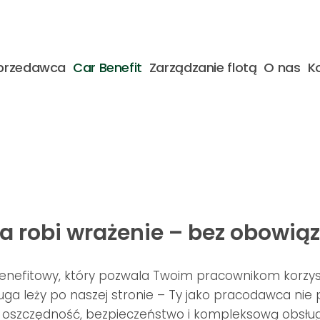
przedawca
Car Benefit
Zarządzanie flotą
O nas
K
óra robi wrażenie – bez obowi
enefitowy, który pozwala Twoim pracownikom korzys
ga leży po naszej stronie – Ty jako pracodawca nie
 oszczędność, bezpieczeństwo i kompleksową obsługę 