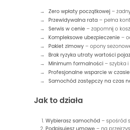
Zero wpłaty początkowej
– żadny
Przewidywalna rata
– pełna kon
Serwis w cenie
– zapomnij o kosz
Kompleksowe ubezpieczenie
– oc
Pakiet zimowy
– opony sezonowe,
Brak ryzyka utraty wartości poja
Minimum formalności
– szybka i
Profesjonalne wsparcie w czasi
Samochód zastępczy na czas n
Jak to działa
Wybierasz samochód
– spośród 
Podpisujesz umowę
– na przejrzys