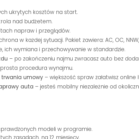
ch ukrytych kosztów na start.
trola nad budżetem.
tach napraw i przeglądów.
hrona w każdej sytuacji. Pakiet zawiera: AC, OC, NNW,
 ich wymiana i przechowywanie w standardzie.
zdu
– po zakończeniu najmu zwracasz auto bez doda
 prosta procedura wynajmu.
e trwania umowy
– większość spraw załatwisz online
aprawy auta
– jesteś mobilny niezależnie od okoliczn
sprawdzonych modeli w programie.
tych zasadach, na 12 miesięcy.