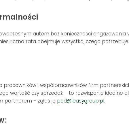
rmalności
ę nowoczesnym autem bez konieczności angażowania 
esięczna rata obejmuje wszystko, czego potrzebujes
o pracowników i współpracowników firm partnerskich
o wartość czy sprzedaż – to rozwiązanie idealne dl
zym partnerem - zgłoś ją
pod@leasygroup.pl.
w: