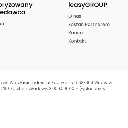
oryzowany
leasyGROUP
zedawca
O nas
on
Zostań Partnerem
Kariera
Kontakt
ibą we Wrocławiu, adres: ul. Fabryczna 6, 53-609 Wrocław,
6760, kapitał zakładowy: 3.000.000,00 zł (wpłacony w