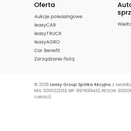
Oferta
Aut
spr
Aukcje poleasingowe
Wielt
leasyCAR
leasyTRUCK
leasyAGRO
Car Benefit
Zarządzanie flotą
© 2026
Leasy Group Spółka Akcyjna
, z siedz
KRS: 0000222133, NIP: 8971699432, REGON: 93303
całości).